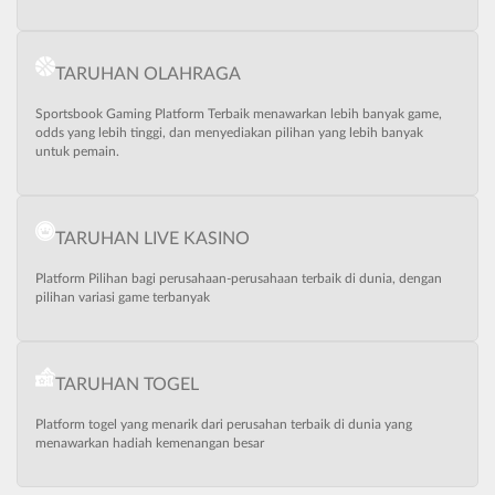
TARUHAN OLAHRAGA
Sportsbook Gaming Platform Terbaik menawarkan lebih banyak game,
odds yang lebih tinggi, dan menyediakan pilihan yang lebih banyak
untuk pemain.
TARUHAN LIVE KASINO
Platform Pilihan bagi perusahaan-perusahaan terbaik di dunia, dengan
pilihan variasi game terbanyak
TARUHAN TOGEL
Platform togel yang menarik dari perusahan terbaik di dunia yang
menawarkan hadiah kemenangan besar