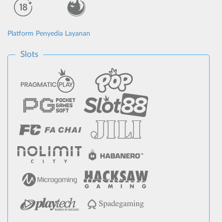
Platform Penyedia Layanan
Slots