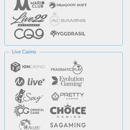
Live Casino