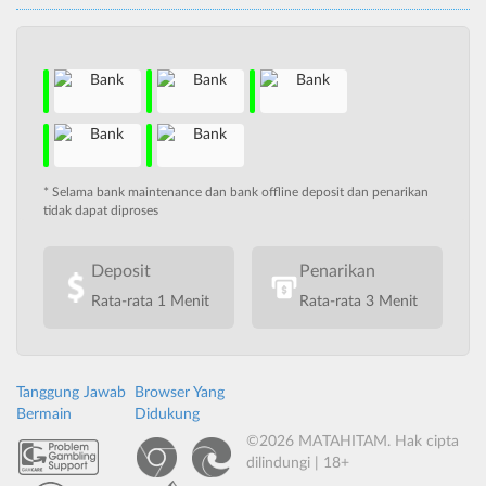
* Selama bank maintenance dan bank offline deposit dan penarikan
tidak dapat diproses
Deposit
Penarikan
Rata-rata 1 Menit
Rata-rata 3 Menit
Tanggung Jawab
Browser Yang
Bermain
Didukung
©2026 MATAHITAM. Hak cipta
dilindungi | 18+