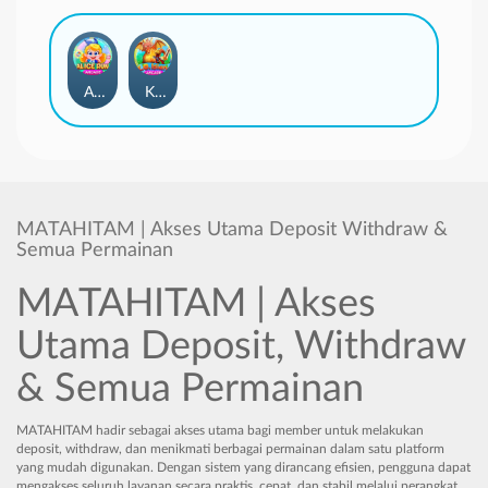
Alice Run
K.O. Island
MATAHITAM | Akses Utama Deposit Withdraw &
Semua Permainan
MATAHITAM | Akses
Utama Deposit, Withdraw
& Semua Permainan
MATAHITAM hadir sebagai akses utama bagi member untuk melakukan
deposit, withdraw, dan menikmati berbagai permainan dalam satu platform
yang mudah digunakan. Dengan sistem yang dirancang efisien, pengguna dapat
mengakses seluruh layanan secara praktis, cepat, dan stabil melalui perangkat