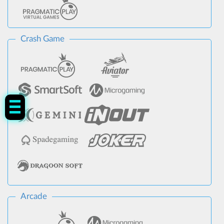
Crash Game
Tap Me!
Arcade