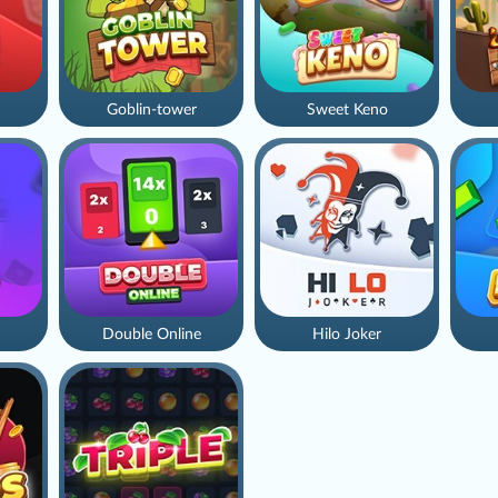
Goblin-tower
Sweet Keno
Double Online
Hilo Joker