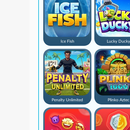
Ice Fish
Lucky Ducky
Penalty Unlimited
Plinko Aztec