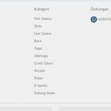
Kategori
Dukungan
Hot Games
+628153
Slots
Live Casino
Race
Togel
Olahraga
Crash Game
Arcade
Poker
E-Sports
Sabung Ayam