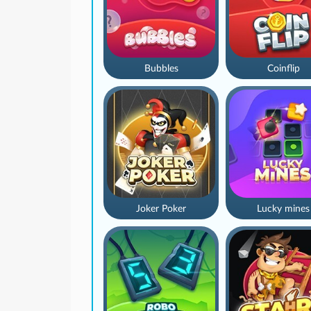
Bubbles
Сoinflip
Joker Poker
Lucky mines