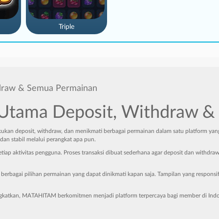
Triple
draw & Semua Permainan
Utama Deposit, Withdraw &
an deposit, withdraw, dan menikmati berbagai permainan dalam satu platform yang
dan stabil melalui perangkat apa pun.
ap aktivitas pengguna. Proses transaksi dibuat sederhana agar deposit dan withdra
berbagai pilihan permainan yang dapat dinikmati kapan saja. Tampilan yang respons
ngkatkan, MATAHITAM berkomitmen menjadi platform terpercaya bagi member di Indo