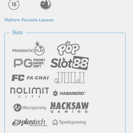
Platform Penyedia Layanan
Slots