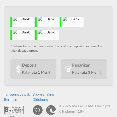
* Selama bank maintenance dan bank offline deposit dan penarikan
tidak dapat diproses
Deposit
Penarikan
Rata-rata 1 Menit
Rata-rata 3 Menit
Tanggung Jawab
Browser Yang
Bermain
Didukung
©2026 MATAHITAM. Hak cipta
dilindungi | 18+