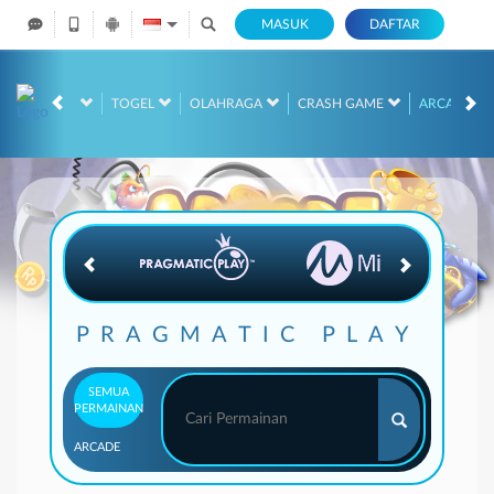
MASUK
DAFTAR
NO
RACE
TOGEL
OLAHRAGA
CRASH GAME
ARCADE
PRAGMATIC PLAY
SEMUA
PERMAINAN
ARCADE