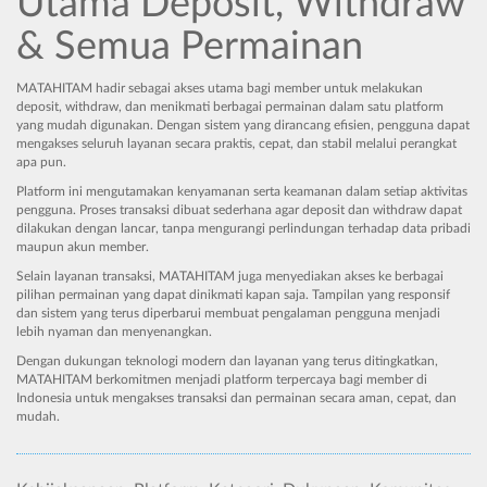
Utama Deposit, Withdraw
& Semua Permainan
MATAHITAM hadir sebagai akses utama bagi member untuk melakukan
deposit, withdraw, dan menikmati berbagai permainan dalam satu platform
yang mudah digunakan. Dengan sistem yang dirancang efisien, pengguna dapat
mengakses seluruh layanan secara praktis, cepat, dan stabil melalui perangkat
apa pun.
Platform ini mengutamakan kenyamanan serta keamanan dalam setiap aktivitas
pengguna. Proses transaksi dibuat sederhana agar deposit dan withdraw dapat
dilakukan dengan lancar, tanpa mengurangi perlindungan terhadap data pribadi
maupun akun member.
Selain layanan transaksi, MATAHITAM juga menyediakan akses ke berbagai
pilihan permainan yang dapat dinikmati kapan saja. Tampilan yang responsif
dan sistem yang terus diperbarui membuat pengalaman pengguna menjadi
lebih nyaman dan menyenangkan.
Dengan dukungan teknologi modern dan layanan yang terus ditingkatkan,
MATAHITAM berkomitmen menjadi platform terpercaya bagi member di
Indonesia untuk mengakses transaksi dan permainan secara aman, cepat, dan
mudah.