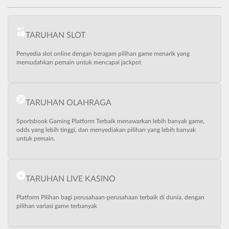
TARUHAN SLOT
Penyedia slot online dengan beragam pilihan game menarik yang
memudahkan pemain untuk mencapai jackpot
TARUHAN OLAHRAGA
Sportsbook Gaming Platform Terbaik menawarkan lebih banyak game,
odds yang lebih tinggi, dan menyediakan pilihan yang lebih banyak
untuk pemain.
TARUHAN LIVE KASINO
Platform Pilihan bagi perusahaan-perusahaan terbaik di dunia, dengan
pilihan variasi game terbanyak