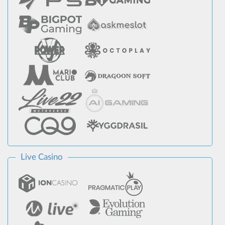
Live Casino