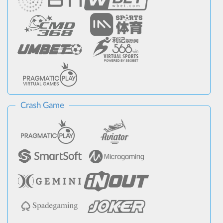
Crash Game