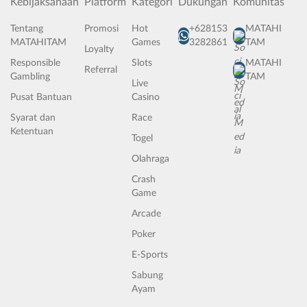
Kebijaksanaan
Platform
Kategori
Dukungan
Komunitas
Tentang
Promosi
Hot
+628153
MATAHI
MATAHITAM
Games
3282861
TAM
Loyalty
Responsible
Slots
MATAHI
Referral
Gambling
TAM
Live
Pusat Bantuan
Casino
Syarat dan
Race
Ketentuan
Togel
Olahraga
Crash
Game
Arcade
Poker
E-Sports
Sabung
Ayam