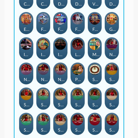
Craps
Crazy Coin Flip
Dead or Alive: Saloon
Deal or No Deal
VIP Always 6 Blackjack 1
Dragon_Tiger
Extra Chilli Epic Spin
Football Studio
Football Studio Dice
Football_Studio
Fortune_Wheel
Gonzo's Treasure Map
Immersive_Roulette
Imperial Quest
Instant_Roulette
Lightning_Baccarat
Mega Ball
No_Comm_Baccarat
No_Comm_Speed_Baccarat_A
No_Comm_Speed_Baccarat_B
No_Comm_Speed_Baccarat_C
Prosperity Tree Baccarat
Speed_Auto_Roulette
Speed_Baccarat_A
Speed_Baccarat_B
Speed_Baccarat_C
Speed_Baccarat_D
Speed_Baccarat_E
Speed_Baccarat_F
Speed_Baccarat_G
Speed_Baccarat_H
Speed_Baccarat_I
Speed_Baccarat_J
Speed_Baccarat_k
Speed_Baccarat_L
Speed_Baccarat_N