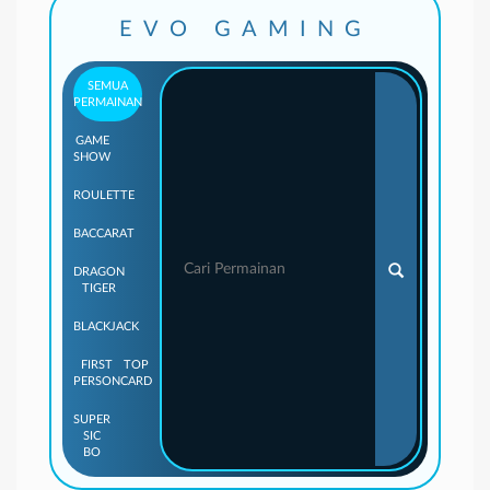
EVO GAMING
SEMUA
PERMAINAN
GAME
SHOW
ROULETTE
BACCARAT
DRAGON
TIGER
BLACKJACK
FIRST
TOP
PERSON
CARD
SUPER
SIC
BO