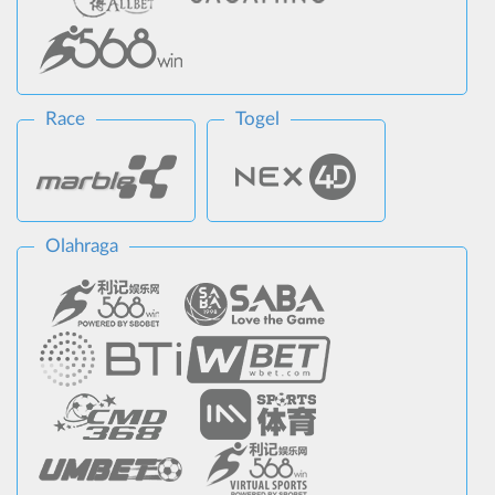
Race
Togel
Olahraga