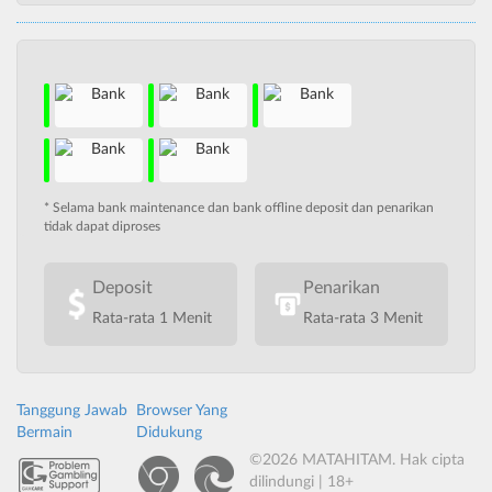
* Selama bank maintenance dan bank offline deposit dan penarikan
tidak dapat diproses
Deposit
Penarikan
Rata-rata 1 Menit
Rata-rata 3 Menit
Tanggung Jawab
Browser Yang
Bermain
Didukung
©2026 MATAHITAM. Hak cipta
dilindungi | 18+