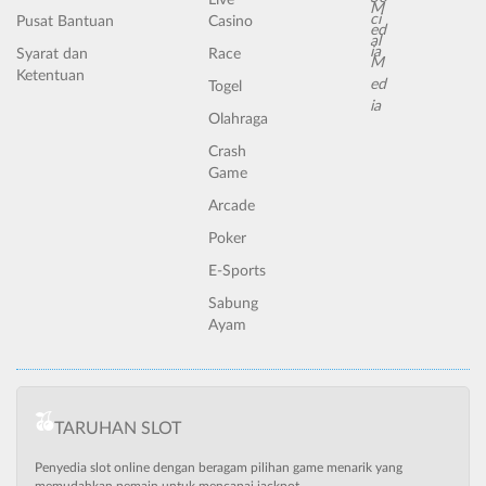
Live
Pusat Bantuan
Casino
Syarat dan
Race
Ketentuan
Togel
Olahraga
Crash
Game
Arcade
Poker
E-Sports
Sabung
Ayam
TARUHAN SLOT
Penyedia slot online dengan beragam pilihan game menarik yang