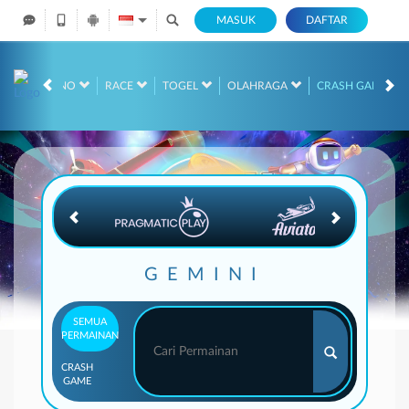
MASUK
DAFTAR
LIVE CASINO
RACE
TOGEL
OLAHRAGA
CRASH GAME
GEMINI
SEMUA
PERMAINAN
CRASH
GAME