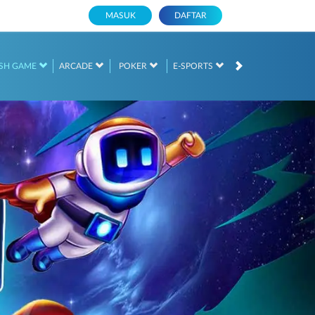
MASUK
DAFTAR
SH GAME
ARCADE
POKER
E-SPORTS
SABUNG AYAM