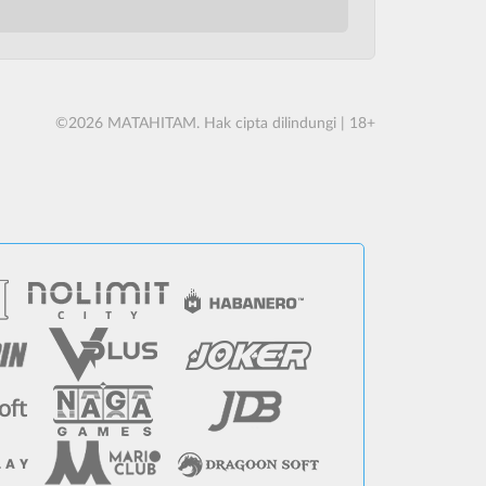
©2026 MATAHITAM. Hak cipta dilindungi | 18+