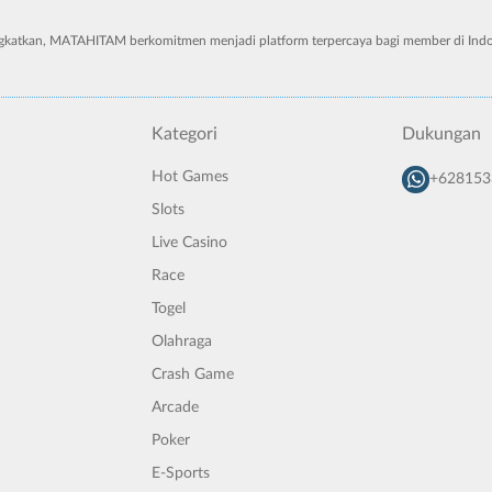
ngkatkan, MATAHITAM berkomitmen menjadi platform terpercaya bagi member di Indo
Kategori
Dukungan
Hot Games
+628153
Slots
Live Casino
Race
Togel
Olahraga
Crash Game
Arcade
Poker
E-Sports