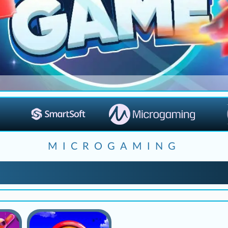
MICROGAMING