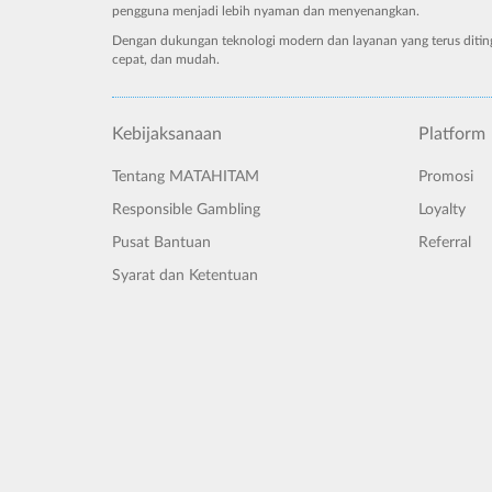
pengguna menjadi lebih nyaman dan menyenangkan.
Dengan dukungan teknologi modern dan layanan yang terus diti
cepat, dan mudah.
Kebijaksanaan
Platform
Tentang MATAHITAM
Promosi
Responsible Gambling
Loyalty
Pusat Bantuan
Referral
Syarat dan Ketentuan