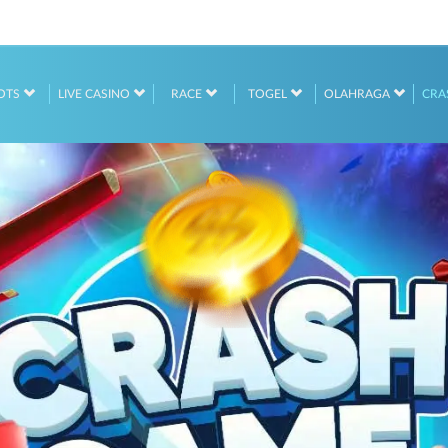
OTS
LIVE CASINO
RACE
TOGEL
OLAHRAGA
CRA