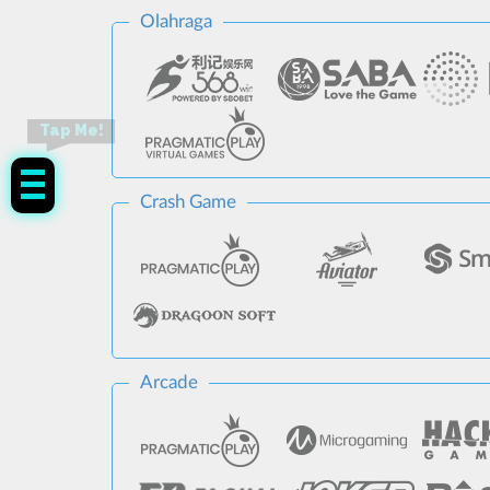
Olahraga
Tap Me!
Crash Game
Arcade