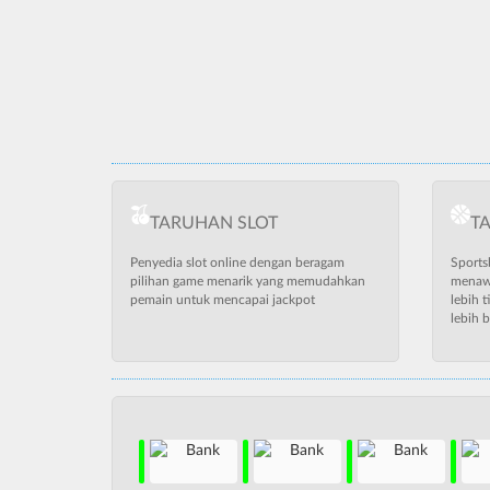
TARUHAN SLOT
T
Penyedia slot online dengan beragam
Sports
pilihan game menarik yang memudahkan
menawa
pemain untuk mencapai jackpot
lebih 
lebih 