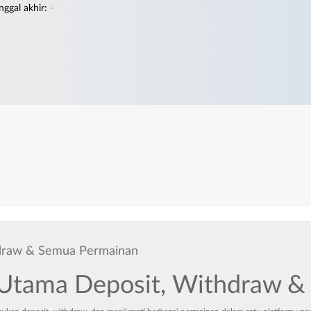
nggal akhir:
-
draw & Semua Permainan
Utama Deposit, Withdraw &