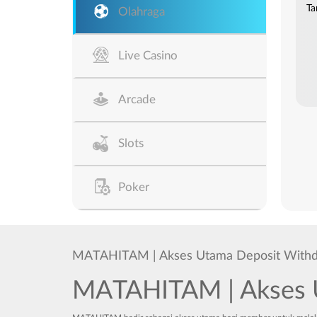
Ta
Olahraga
Live Casino
Arcade
Slots
Poker
MATAHITAM | Akses Utama Deposit With
MATAHITAM | Akses 