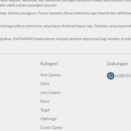
an deposit, withdraw, dan menikmati berbagai permainan dalam satu platform yang
dan stabil melalui perangkat apa pun.
ap aktivitas pengguna. Proses transaksi dibuat sederhana agar deposit dan withdra
berbagai pilihan permainan yang dapat dinikmati kapan saja. Tampilan yang respons
ngkatkan, MATAHITAM berkomitmen menjadi platform terpercaya bagi member di Indo
Kategori
Dukungan
Hot Games
+628153
Slots
Live Casino
Race
Togel
Olahraga
Crash Game