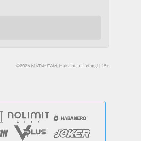
©2026 MATAHITAM. Hak cipta dilindungi | 18+