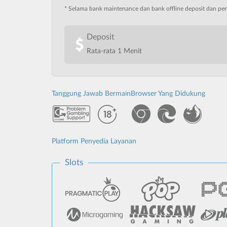
* Selama bank maintenance dan bank offline deposit dan pen
Deposit
Rata-rata 1 Menit
Tanggung Jawab Bermain
Browser Yang Didukung
Platform Penyedia Layanan
Slots