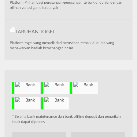
Platform Pilihan bagi perusahaan-perusahaan terbaik di dunia, dengan
pilihan variasi game terbanyak
TARUHAN TOGEL
Platform togel yang menarik dari perusahan terbaik di dunia yang
menawarkan hadiah kemenangan besar
* Selama bank maintenance dan bank offline deposit dan penarikan
tidak dapat diproses