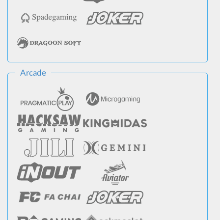
Arcade