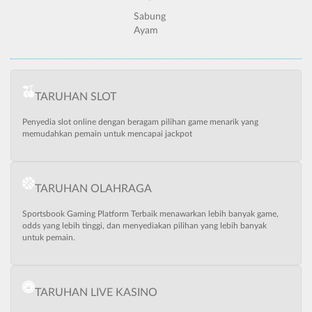
Sabung
Ayam
TARUHAN SLOT
Penyedia slot online dengan beragam pilihan game menarik yang
memudahkan pemain untuk mencapai jackpot
TARUHAN OLAHRAGA
Sportsbook Gaming Platform Terbaik menawarkan lebih banyak game,
odds yang lebih tinggi, dan menyediakan pilihan yang lebih banyak
untuk pemain.
TARUHAN LIVE KASINO