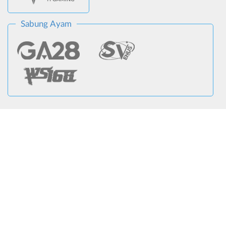
Sabung Ayam