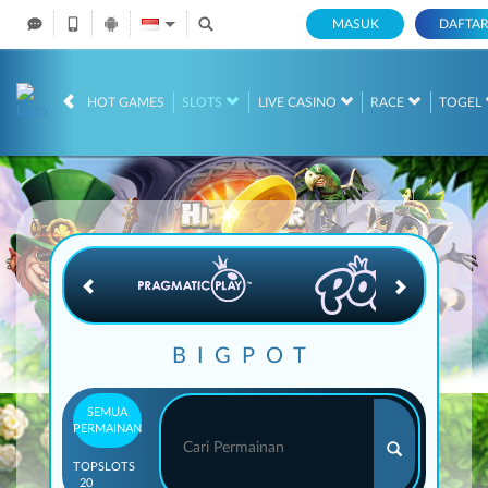
MASUK
DAFTA
IDR
12,731,600,
HOT GAMES
SLOTS
LIVE CASINO
RACE
TOGEL
BIGPOT
SEMUA
PERMAINAN
TOP
SLOTS
20