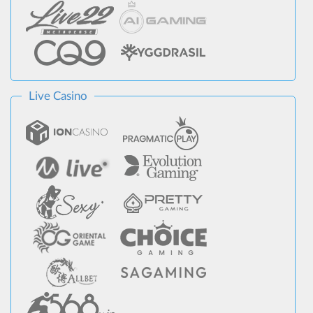
Live Casino