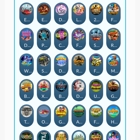
Eternal Duel
EPIC BULLETS & BOUNTY
Dusk Princess
Le Bunny
2 Wild 2 Die
Fist Of Destruction
Dork Unit
Pray for Three
Chaos Crew 2
Fighter Pit
Stormforged
Rusty & Curly
Wishbringer
Slayers Inc
Dorks of The Deep
Rotten
FRKN Bananas
Marlin Master
Benny The Beer
Xmas Drop
Bloodthirst
Densho
Undead Fortune
Gladiator Legends
Toshi Video Club
OmNom
Get The Cheese
Aztec Twist
Fruit Duel
Hop'n'Pop