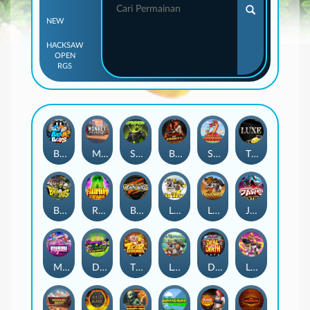
NEW
HACKSAW
OPEN
RGS
Beam Boys
Monkey Frenzy 2: Boss is Here!
Spinman
BULLETS AND BOUNTY
SMOKING DRAGON
The Luxe
BASH BROS
Ronin Stackways
Born Wild
LE ZEUS
LE COWBOY
JAWS OF JUSTICE
MIAMI MAYHEM
DONNY AND DANNY
TIGER LEGENDS
Le Fisherman
DEAL WITH DEATH
LE KING