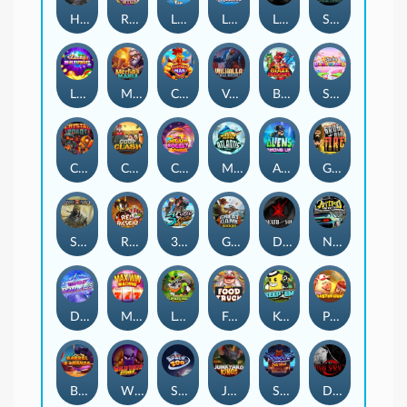
Hand of Anubis
Rise of Fortuna
LE FOOTBALL FAN
LE HOOLIGAN
Life and Death
Shadow Treasure
Lucky Multifruit
Merlin's Mania
Chicken Man
Valhalla: Wild Winter
Blaze Buddies
Sticky Candyland
Crystal Robot
Coop Clash
Chocolate Rocket
Marlin Masters Atlantis
Aliens Among Us
Grug Make Fire
Sand and Ashes
Red Rascal™
3 Cursed Chests™
Great Game Rockies
Death Becomes You
Nitro Nights
Dandy Diamonds
Max Win Machine
Le Prechaun
Fred's Food Truck
Keep 'em
Piggy Cluster Hunt
Barrel Bonanza
Wild Dojo Strike
Space Zoo
Junkyard Kings
Shadow Strike
Dark Spiral