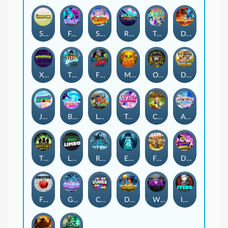
Stick'em
Feel The Beat
Snow Slingers
Rocket Reels
Twisted Lab
Dragon’s Domain
Xpander
Time Spinners
Fire My Laser
Mighty Masks
Outlasw Inc
Donut Division
Joker Bombs
BOUNCY BOMBS
Le Viking
Tasty Treats
Cash Quest
Alpha Eagle
The Bowery Boys
Limbo
Rise of Ymir
Evil Eyes
Frank's Farm
DONNY DOUGH
Frutz
Gronk's Gems
Cubes
Dawn of Kings
Wings of Horus
ITERO