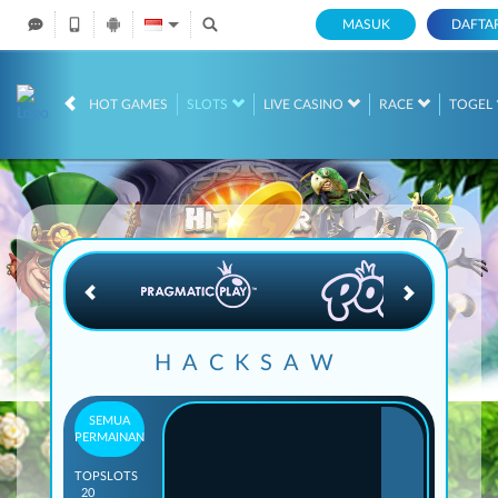
MASUK
DAFTA
IDR
12,668,704,
HOT GAMES
SLOTS
LIVE CASINO
RACE
TOGEL
HACKSAW
SEMUA
PERMAINAN
TOP
SLOTS
20