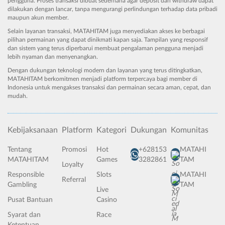
pengguna. Proses transaksi dibuat sederhana agar deposit dan withdraw dapat
dilakukan dengan lancar, tanpa mengurangi perlindungan terhadap data pribadi
maupun akun member.
Selain layanan transaksi, MATAHITAM juga menyediakan akses ke berbagai
pilihan permainan yang dapat dinikmati kapan saja. Tampilan yang responsif
dan sistem yang terus diperbarui membuat pengalaman pengguna menjadi
lebih nyaman dan menyenangkan.
Dengan dukungan teknologi modern dan layanan yang terus ditingkatkan,
MATAHITAM berkomitmen menjadi platform terpercaya bagi member di
Indonesia untuk mengakses transaksi dan permainan secara aman, cepat, dan
mudah.
Kebijaksanaan
Platform
Kategori
Dukungan
Komunitas
Tentang
Promosi
Hot
+628153
MATAHI
MATAHITAM
Games
3282861
TAM
Loyalty
Responsible
Slots
MATAHI
Referral
Gambling
TAM
Live
Pusat Bantuan
Casino
Syarat dan
Race
Ketentuan