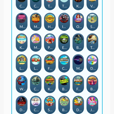
Chaos Crew
Cubes 2
Tai The Toad
The Respinners
Klowns
Vending Machine
Mystery Motel
Mayan Stackways
Harvest Wilds
Immortal Desire
Orb of Destiny
Stack'em
Keep 'em Cool
Magic Piggy
Pug Life
Eye of the Panda
Beast Below
Temple of Torment
Le Pharaoh
Let It Snow
Fear the Dark
Cash Compass
Miami Multiplier
Double Rainbow
Warrior Ways
Cursed Seas
King Carrot
Break Bones
Forest Fortune
Buffalo Stack'n'Sync
Dark Summoning
Cloud Princess
Shaolin Master
Book of Time
Drop'em
Jelly Slice