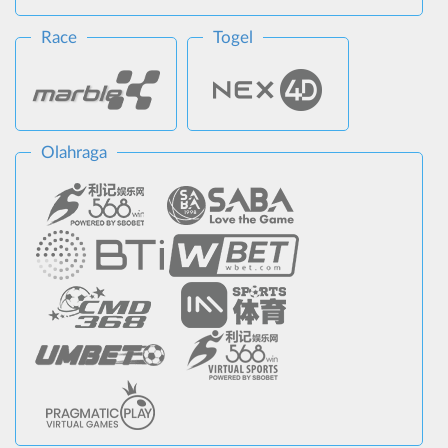
Race
Togel
Olahraga