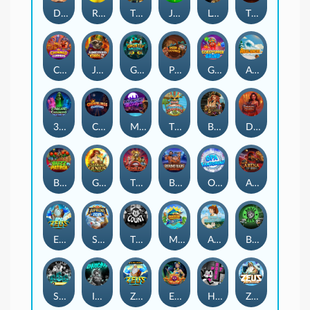
Darkside Prairie: Magical Beast
Raidmark
The Lost Book of Mummy’s Curse
Jumpasaurs
Leatherheads
The Jack & Rose
Crowned Corners
Junkyard Kings 2
Ghostly Hallows
Peek & Pounce
Gobstopper Grind
Avalanche
3 Arcane Cauldrons
Crownlings Clusters
Midnight Mirage
Tikitopia BoosterBelt
Bonnie's Buccaneers
Demon Queen
Buzz Patrol
Gearlab Genius
The Crime File
Behind Bars: Masterplan
Opa Santorini!
Arena of Iron
Epic Ze Zeus
Supreme Zeus
THE COUNT
MARLIN MASTERS: THE BIG HAUL
Aiko and the Wind Spirit
Booze Bash
SixSixSix
Invictus
Ze Zeus
Eye of Medusa
Hot Ross
Zeus Ze Zecond