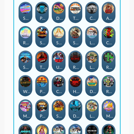
Superstar Sevens
PRAY FOR SIX
Danny Dollar
TOSHI WAYS CLUB
CIRCLE OF LIFE
ARMY OF ARES
RAINBOW PRINCESS
STEAMRUNNERS
SUN PRINCESS
SPEAR OF ATHENA
LE SANTA
CHAOS CREW 3
STORMBORN
THE WILDWOOD CURSE
Ultimate Slot of America
Reign of Rome
Le Bandit
Rad Maxx
Wanted Dead or a Wild
Phoenix
Cash Crew
Hounds Of Hell
Divine Drop
RIP City
Munchy Milo
Power of 10
Strength Of Hercules
Dynasty of Death
Le Digger
Magic Piggy OG