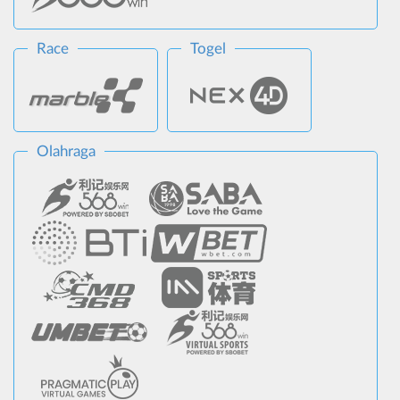
Race
Togel
Olahraga