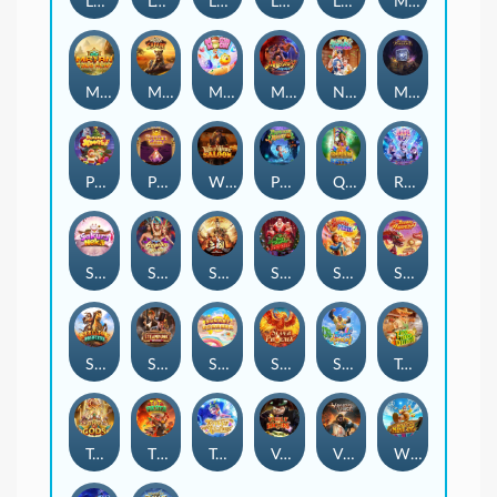
Las Vegas Party
Legend of the White and Green Snake
Lion Dance Fortune
Lucky Zhu
Lulu's Enchanted Forest
Mahjong Fortune
Mayan Gold Hunt
Mega Wild Safari
Mochi Mochi
Muay Thai Arena
Nomikai Fever
Mysteries of Pandora
Pawsome Xmas
Persian Gems
Wild West Saloon
Pumpkin Night
Queen of Aztec
Rave On
Sakura Neko
Samba Fiesta
SanGuo - The Brotherhood
Sexy Christmas Sirens
Spirits Fiesta
Spring Harvest
Stallion Princess
Steampunk Reloaded
Surgary bonanza
Super Phoenix
Surf Monkey
Taco Truck Delight
Temple of Gods
TNT Fiesta
Tower of Riches
Vault of Riches
Viking Valor
Wild Fish Hunter