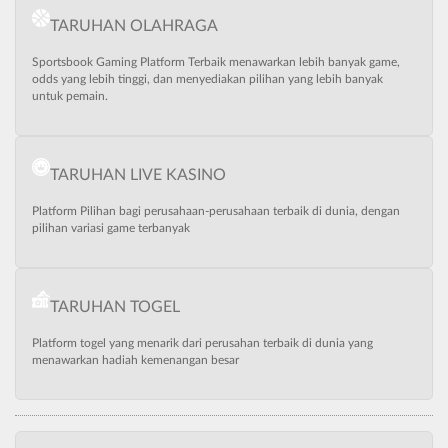
TARUHAN OLAHRAGA
Sportsbook Gaming Platform Terbaik menawarkan lebih banyak game,
odds yang lebih tinggi, dan menyediakan pilihan yang lebih banyak
untuk pemain.
TARUHAN LIVE KASINO
Platform Pilihan bagi perusahaan-perusahaan terbaik di dunia, dengan
pilihan variasi game terbanyak
TARUHAN TOGEL
Platform togel yang menarik dari perusahan terbaik di dunia yang
menawarkan hadiah kemenangan besar