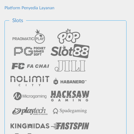
Platform Penyedia Layanan
Slots