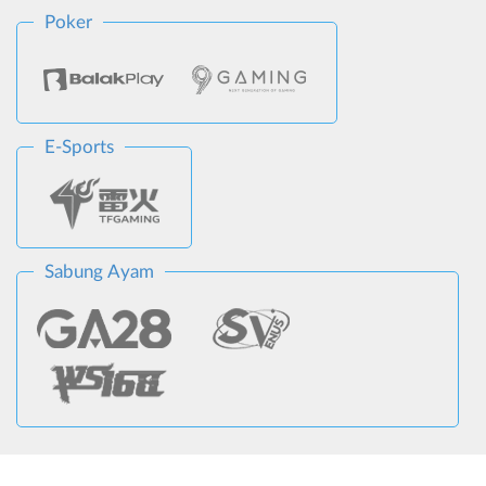
Poker
E-Sports
Sabung Ayam