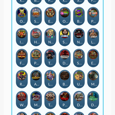
xWays Hoarder 2
Blood & Shadow
Punk Rocker 2
xWays Hoarder xSplit
Serial
Flight Mode
Outsourced
San Quentin xWays
El Pasa Gunfight xNudge
Outsourced: Payday
Brick Snake 2000
Punk Toilet
Infectious 5 xWays
Home of the Brave
Nine To Five
Stockholm Syndrome
Nexus Blood & Shadow
Loner
Fire In The Hole xBomb
Pearl Harbor
True Grit Redemption
Dead, Dead, or Deader
Skate or Die
Evil Goblins xBomb
Roadkill
Apocalypse Super xNudge
Land of the Free
Bangkok Hilton
Ugliest Catch
Misery Mining
Warrior Graveyard xNudge
Munchies
Tombstone No Mercy
Possessed
D Day
Disturbed