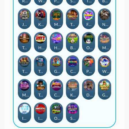
Remember Gulag
Walk of Shame
Poison Eve
Space Donkey
The Rave
Book Of Shadows
Jingle Balls
Karen Maneater
Monkey's Gold xPays
Tomb of Nefertiti
Fruits
Nexus Tombstone RIP
Tomb of Akhenaten
Hot Nudge
Hot 4 Cash
Bonus Bunnies
Owls
Manhattan Goes Wild
Thor: Hammer Time
Tractor Beam
Golden Genie And The Walking Wilds
Coins of Fortune
Pixies vs Pirates
WiXX
Milky Ways
Tesla Jolt
Casino Win Spin
Kitchen Drama: Sushi Mania
Dungeon Quest
Gaelic Gold
Ice Ice Yeti
Immortal Fruits
Outsourced: Slash Game
Starstruck