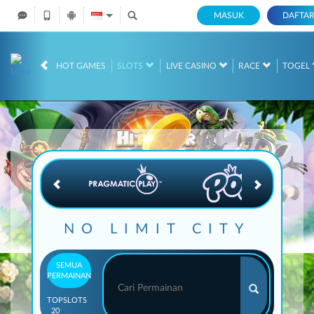
MASUK
DAFTA
IDR
12,735,165,
HOT GAMES
SLOTS
LIVE CASINO
RACE
TOGEL
NO LIMIT CITY
SEMUA
PERMAINAN
TOP
SLOTS
20