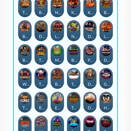
The Border
Bushido Way xNudge
Nexus Fire In The Hole xBomb
Kill Em All
Kiss My Chainsaw
Blood Diamond
Buffalo Hunter
Dead Men Walking
Legion X
Nexus Outsourced
Devil's Crossroad
Little Bighorn
Bounty Hunters xNudge®
Tsar Wars
Mayan Magic Wildfire
Benji Killed in Vegas
Punk Rocker
DJ Psycho
Whacked
The Creepy Carnival
Barbarian Fury
Tombstone
Deadwood xNudge
Gluttony
The Cage
Rock Bottom
East Coast Vs West Coast
True kult
Dragon Tribe
Harlequin Carnival