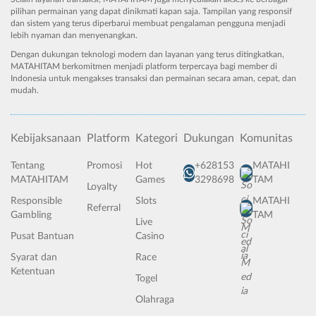
pilihan permainan yang dapat dinikmati kapan saja. Tampilan yang responsif
dan sistem yang terus diperbarui membuat pengalaman pengguna menjadi
lebih nyaman dan menyenangkan.
Dengan dukungan teknologi modern dan layanan yang terus ditingkatkan,
MATAHITAM berkomitmen menjadi platform terpercaya bagi member di
Indonesia untuk mengakses transaksi dan permainan secara aman, cepat, dan
mudah.
Kebijaksanaan
Platform
Kategori
Dukungan
Komunitas
Tentang
Promosi
Hot
+628153
MATAHI
MATAHITAM
Games
3298698
TAM
Loyalty
Responsible
Slots
MATAHI
Referral
Gambling
TAM
Live
Pusat Bantuan
Casino
Syarat dan
Race
Ketentuan
Togel
Olahraga