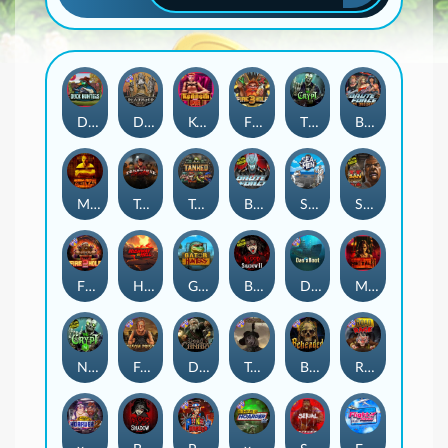
Duck Hunters
Deadwood R.I.P
Kenneth Must Die
Fire in the Hole 3
The Crypt
Brute Force: Alien Onslaught
Mental
Tombstone Slaughter
Tanked
Brute Force
Seamen
San Quentin 2: Death Row
Fire in the Hole 2
Highway to Hell
Gator Hunters
Blood & Shadow 2
Das xBoot
Mental 2
Nexus The Crypt
Folsom Prison
Dead Canary
Tombstone RIP
Beheaded
Road Rage