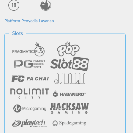
Platform Penyedia Layanan
Slots