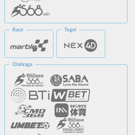
Race
Togel
Olahraga