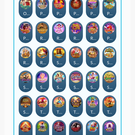
Oriental Prosperity
Pharaoh Royals
Phoenix Rises
Piggy Gold
Plushie Frenzy
Prosperity Fortune Tree
Prosperity Lion
Raider Jane's Crypt of Fortune
Rave Party Fever
Reel Love
Rio Fantasia
Perfect Strike
Rise of Apollo
Rooster Rumble
Safari Wilds
Santa's Gift Rush
Secret of Cleopatra
Shaolin Soccer
Shark Bounty
Skylight Wonders
Songkran Splash
Spirited Wonders
Super Golf Drive
Supermarket Spree
Symbols of Egypt
Thai River Wonders
The Queen's Banquet
Three Crazy Piggies
Totem Wonders
Tree of Fortune