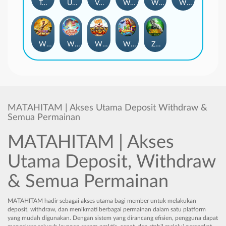
Tsar Treasures
Ultimate Striker
Vampire's Charm
Werewolf's Hunt
Wild Coaster
Wild Fireworks
Wild Heist Cashout
Win Win Fish Prawn Crab
Win Win Won
Wings of Iguazu
Zombie Outbreak
MATAHITAM | Akses Utama Deposit Withdraw &
Semua Permainan
MATAHITAM | Akses
Utama Deposit, Withdraw
& Semua Permainan
MATAHITAM hadir sebagai akses utama bagi member untuk melakukan
deposit, withdraw, dan menikmati berbagai permainan dalam satu platform
yang mudah digunakan. Dengan sistem yang dirancang efisien, pengguna dapat