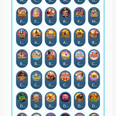
Midas Fortune
Caishen Wins
Ganesha Fortune
Mighty Mania
Zombie Blasters
Garuda Gems
Poker Kingdom Win
Fortune Dragon
Super Wildrix
Reel Royale Showdown
Funky Fortunez
Mythical Guardians
Inferno Mayhem
Asgardian Rising
Alchemy Gold
Alibaba's Cave of Fortune
Bakery Bonanza
Bali Vacation
Battleground Royale
Bikini Paradise
Buffalo Win
Butterfly Blossom
Candy Bonanza
Candy Burst
Captain's Bounty
Cash Mania
Chocolate Deluxe
Circus Delight
Cruise Royale
Crypto Gold
Dead Man's Riches
Destiny of Sun and Moon
Diner Delights
Diner Frenzy Spins
Doomsday Rampage
Double Fortune