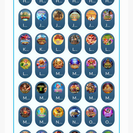
Hawaiian Tiki
Heist Stakes
Hip Hop Panda
Honey Trap of Diao Chan
Hood vs Wolf
Hotpot
Incan Wonders
Jack Frost's Winter
Jack the Giant Hunter
Jewels of Prosperity
Journey to the Wealth
Jungle Delight
Knockout Riches
Kraken Gold Rush
Legend of Hou Yi
Legend of Perseus
Legendary Monkey King
Leprechaun Riches
Lucky Clover Riches
Lucky Piggy
Majestic Empire
Majestic Treasures
Mask Carnival
Mayan Destiny
Medusa
Medusa 2
Mermaid Riches
Mr. Hallow-Win
Muay Thai Champion
Museum Wonders
Mystic Potion
Mystical Spirits
Ninja Raccoon Frenzy
Ninja vs Samurai
Oishi Delights
Opera Dynasty