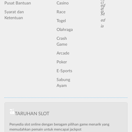
Pusat Bantuan
Casino
Syarat dan
Race
Ketentuan
Togel
Olahraga
Crash
Game
Arcade
Poker
E-Sports
Sabung
Ayam
TARUHAN SLOT
Penyedia slot online dengan beragam pilihan game menarik yang
memudahkan pemain untuk mencapai jackpot