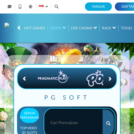
MASUK
DAFTA
IDR
12,679,348,
HOT GAMES
SLOTS
LIVE CASINO
RACE
TOGEL
PG SOFT
SEMUA
PERMAINAN
TOP
VIDEO
20
SLOTS