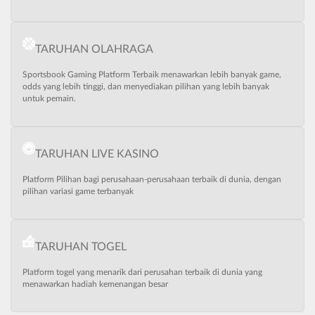
TARUHAN OLAHRAGA
Sportsbook Gaming Platform Terbaik menawarkan lebih banyak game,
odds yang lebih tinggi, dan menyediakan pilihan yang lebih banyak
untuk pemain.
TARUHAN LIVE KASINO
Platform Pilihan bagi perusahaan-perusahaan terbaik di dunia, dengan
pilihan variasi game terbanyak
TARUHAN TOGEL
Platform togel yang menarik dari perusahan terbaik di dunia yang
menawarkan hadiah kemenangan besar