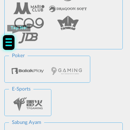
Poker
E-Sports
Sabung Ayam