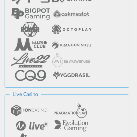
Live Casino