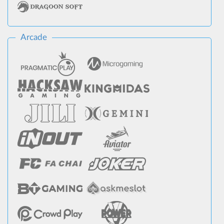
Arcade