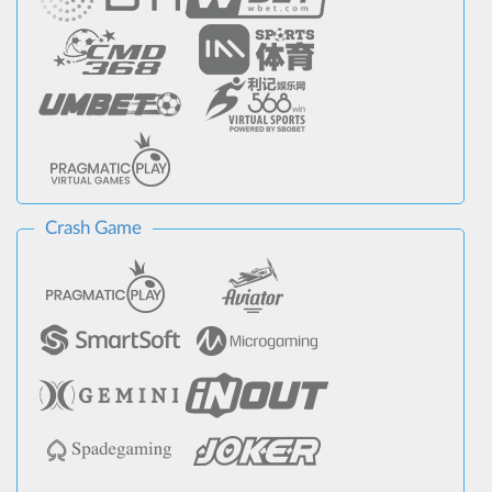
Crash Game