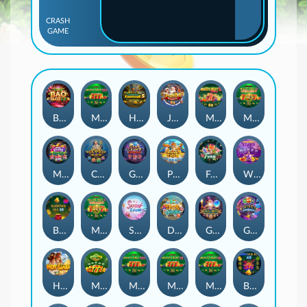
CRASH
GAME
Bao Slot 5X
Multi Hot 100
Habesha Fortune 5
Jingle Bell Bonanza
Multi Hot 5 Deluxe
Multi Hot 5 Super Wilds
Multi Fruits Charging Wilds
Coins Of Atlantis
Gems Crown Charging Wilds
Power Of Tiger
Foxy Hot 20
WildMultiStar
Burning Ice 10
Multi Hot 5 Burn Wilds
Sugar Fiesta
Dice Jungle
Gates Of Merlyn
Genie's Bonanza
HotSamba
Multi Hot Ways
Multi Hot 10
Multi Hot 20
Multi Hot 40
Burning Ice 40