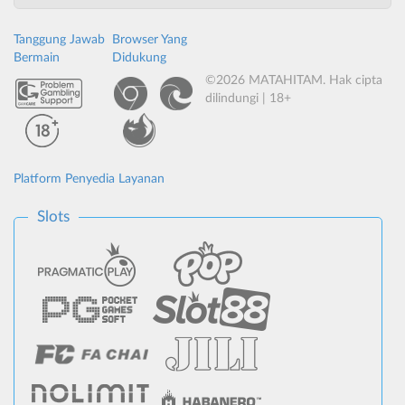
Tanggung Jawab
Browser Yang
Bermain
Didukung
©2026 MATAHITAM. Hak cipta
dilindungi | 18+
Platform Penyedia Layanan
Slots