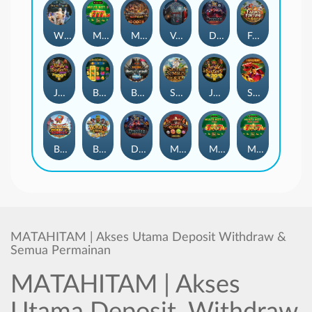
Wild & Gods
MultiHot5
Mad Slot
Vampires
Dracula's Fortune
Farm's Fortune
Jungle Sisters Deluxe
Burning Ice
Book of Futuria
Safari Simba
Jungle Sisters
Samurai
Book Of Bonanza
Boka Jamba 10
Dracula's Fortune Halloween Edition
Mariachi Coins
Multi Hot 5 Wild
Multi Hot Wild Ways
MATAHITAM | Akses Utama Deposit Withdraw &
Semua Permainan
MATAHITAM | Akses