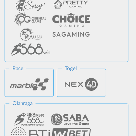
Race
Togel
Olahraga