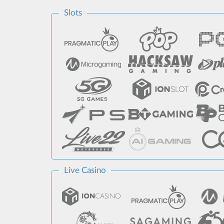
Slots
Live Casino