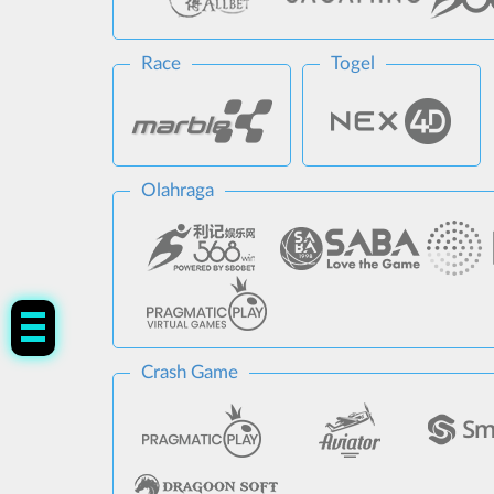
Race
Togel
Olahraga
Tap Me!
Crash Game