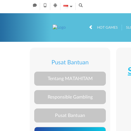
HOT GAMES
SL
Pusat Bantuan
Tentang MATAHITAM
Responsible Gambling
Pusat Bantuan