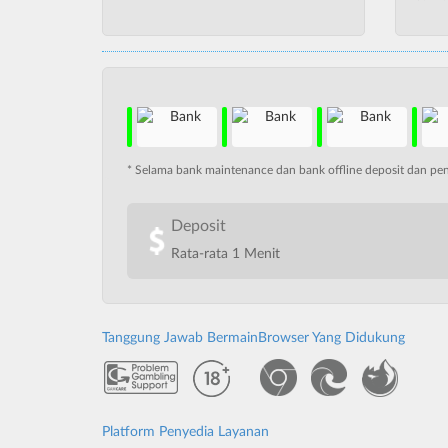
* Selama bank maintenance dan bank offline deposit dan pen
Deposit
Rata-rata 1 Menit
Tanggung Jawab Bermain
Browser Yang Didukung
Platform Penyedia Layanan