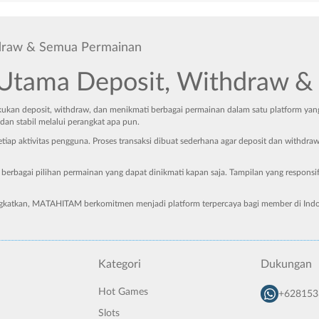
draw & Semua Permainan
Utama Deposit, Withdraw &
an deposit, withdraw, dan menikmati berbagai permainan dalam satu platform yang
dan stabil melalui perangkat apa pun.
ap aktivitas pengguna. Proses transaksi dibuat sederhana agar deposit dan withdra
berbagai pilihan permainan yang dapat dinikmati kapan saja. Tampilan yang respons
ngkatkan, MATAHITAM berkomitmen menjadi platform terpercaya bagi member di Indo
Kategori
Dukungan
Hot Games
+628153
Slots