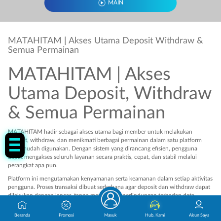
MAIN
MATAHITAM | Akses Utama Deposit Withdraw &
Semua Permainan
MATAHITAM | Akses
Utama Deposit, Withdraw
& Semua Permainan
Tap Me!
MATAHITAM hadir sebagai akses utama bagi member untuk melakukan
deposit, withdraw, dan menikmati berbagai permainan dalam satu platform
yang mudah digunakan. Dengan sistem yang dirancang efisien, pengguna
dapat mengakses seluruh layanan secara praktis, cepat, dan stabil melalui
perangkat apa pun.
Platform ini mengutamakan kenyamanan serta keamanan dalam setiap aktivitas
pengguna. Proses transaksi dibuat sederhana agar deposit dan withdraw dapat
dilakukan dengan lancar, tanpa mengurangi perlindungan terhadap data
pribadi maupun akun member.
Beranda
Promosi
Masuk
Hub. Kami
Akun Saya
Selain layanan transaksi, MATAHITAM juga menyediakan akses ke berbagai