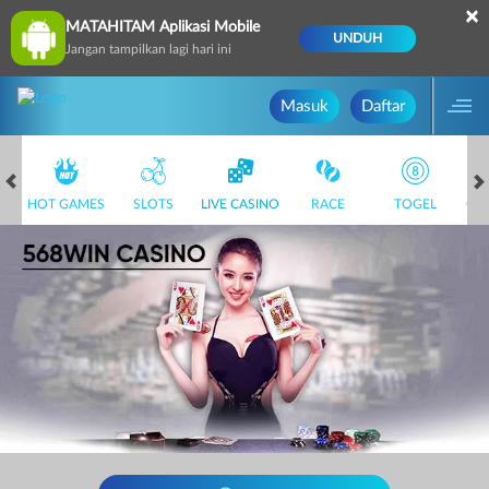
×
MATAHITAM Aplikasi Mobile
UNDUH
Jangan tampilkan lagi hari ini
Masuk
Daftar
HOT GAMES
SLOTS
LIVE CASINO
RACE
TOGEL
OL