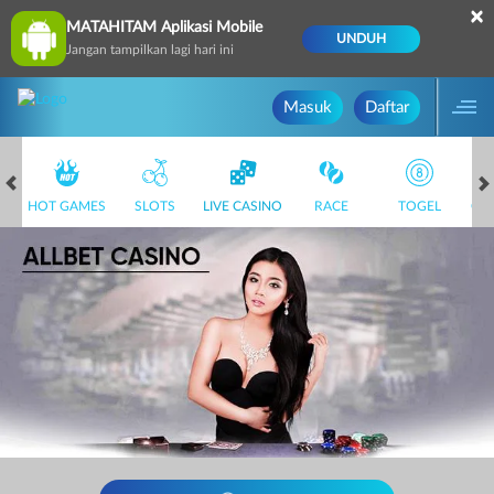
×
MATAHITAM Aplikasi Mobile
UNDUH
Jangan tampilkan lagi hari ini
Masuk
Daftar
HOT GAMES
SLOTS
LIVE CASINO
RACE
TOGEL
OL