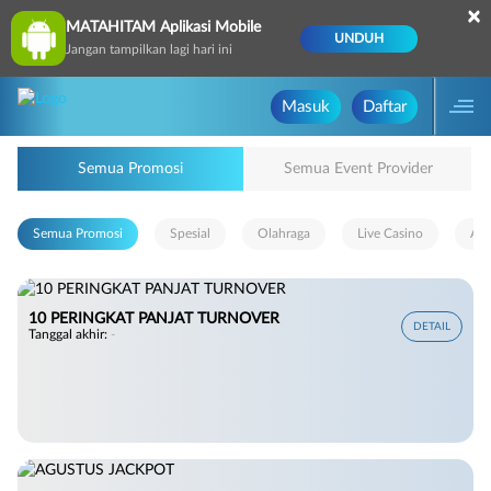
×
MATAHITAM Aplikasi Mobile
UNDUH
Jangan tampilkan lagi hari ini
Masuk
Daftar
Semua Promosi
Semua Event Provider
Semua Promosi
Spesial
Olahraga
Live Casino
Arc
10 PERINGKAT PANJAT TURNOVER
DETAIL
Tanggal akhir:
-